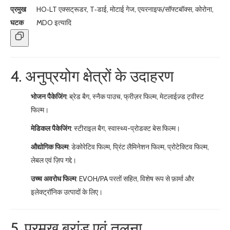
प्रमुख
HO‑LT एक्सट्रूडर, T‑डाई, मोटाई गेज, एयरनाइफ/सॉफ्टबॉक्स, कोरोना,
घटक
MDO इत्यादि
4. अनुप्रयोग क्षेत्रों के उदाहरण
भोजन पैकेजिंग
: ब्रेड बैग, स्नैक पाउच, फ्रीज़र फिल्म, मेटलाईज़्ड ट्वीस्ट
फिल्म।
मेडिकल पैकेजिंग
: स्टीराइल बैग, स्वास्थ्य-प्रोडक्ट बेस फिल्म।
औद्योगिक फिल्म
: डेकोरेटिव फिल्म, प्रिंट लैमिनेशन फिल्म, प्रोटेक्टिव फिल्म,
लेबल एवं ज़िप गद्दे।
उच्च अवरोध फिल्म
: EVOH/PA परतों सहित, विशेष रूप से फ़ार्मा और
इलेक्ट्रॉनिक उत्पादों के लिए।
5. प्रमुख ब्रांड एवं तुलना